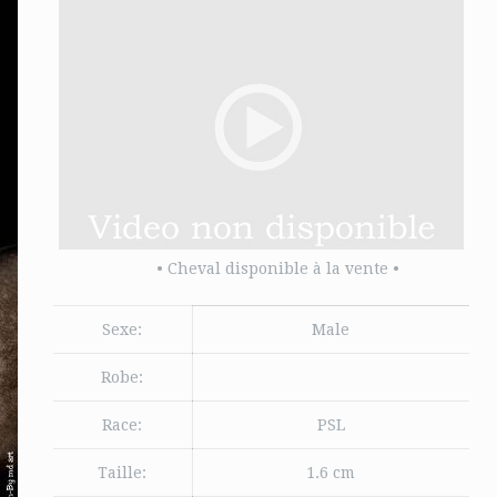
• Cheval disponible à la vente •
Sexe:
Male
Robe:
Race:
PSL
Taille:
1.6 cm