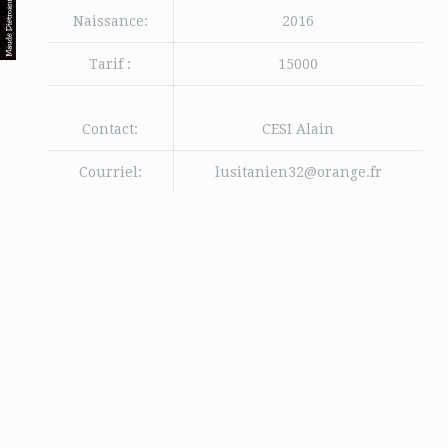
Naissance:
2016
Tarif :
15000
Contact:
CESI Alain
Courriel:
lusitanien32@orange.fr