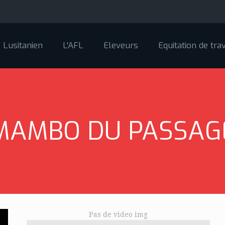
Lusitanien
L'AFL
Eleveurs
Equitation de trav
MAMBO DU PASSAG
Pas de video img