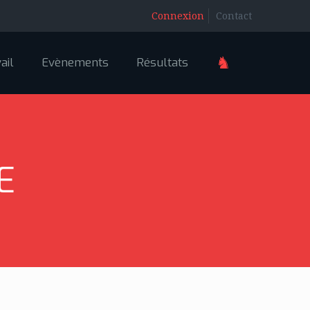
Connexion
Contact
♞
ail
Evènements
Résultats
E