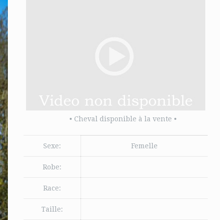
• Cheval disponible à la vente •
Sexe:
Femelle
Robe:
Race:
Taille: