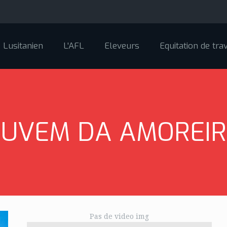
Lusitanien
L'AFL
Eleveurs
Equitation de trav
UVEM DA AMOREI
Pas de video img