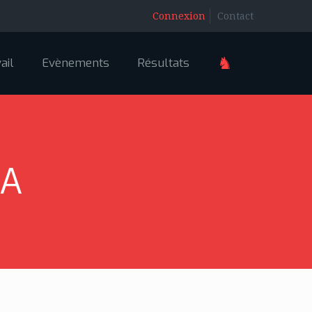
Connexion
Contact
♞
ail
Evènements
Résultats
RA