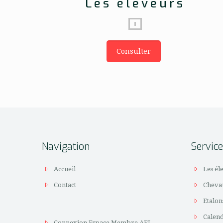
Les éleveurs
Consulter
Navigation
Servic
Accueil
Les él
Contact
Cheva
Etalon
Calen
Connexion Espace Membre AFL