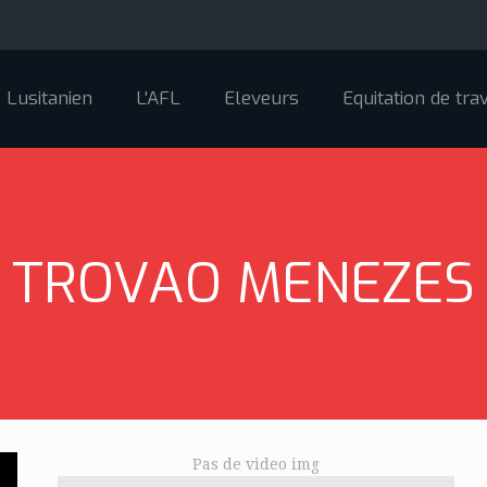
Lusitanien
L'AFL
Eleveurs
Equitation de trav
TROVAO MENEZES
Pas de video img